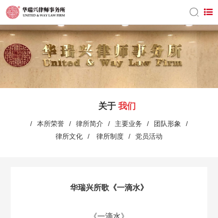
关于
我们
/
本所荣誉
/
律所简介
/
主要业务
/
团队形象
/
律所文化
/
律所制度
/
党员活动
华瑞兴所歌《一滴水》
《一滴水》