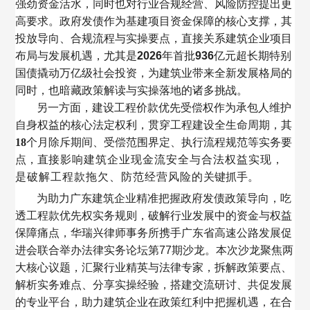
强劲资金活水，同时也对行业合规经营、风险防控提出更
高要求。政府发债作为基建项目资金保障的核心支撑，其
投放导向、合规流程与实操要点，直接关系建筑企业项目
布局与发展机遇，尤其是
2026
年首批
936
亿元
超长期特别
国债撬动万亿级社会投资，为建筑业带来全新发展格局的
同时，也暗
藏政策解读与实操落地的诸多挑战。
另一方面，建设工程价款优先受偿权作为承包人维护
自身权益的核心法定权利，贯穿工程建设全生命周期，其
18
个月除斥期间、受偿范围界定、执行流程规范等实务要
点，直
接影响建筑企业现金流安全与合法权益实现，
是破解工程款拖欠、防范经营风险的
关键抓手。
为助力广东建筑企业精准把握政府发债政策导向，吃
透工程款优先权实务规则，破解行业发展中的资金与权益
保障痛点，华瑞兴律师事务所携手广东省高速公路发展促
进会联合举办法律实务论坛第
77
期沙龙。本次沙龙聚焦两
大核心议题，汇聚行业精英与法律专家，拆解政策要点、
解析实务难点、分享实操经验，搭建交流研讨、共促发展
的专业平台，助力建筑企业在政策红利中把握机遇，在合