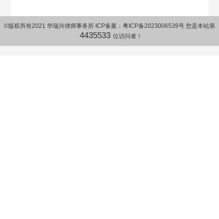
©版权所有2021 华瑞兴律师事务所 ICP备案：
粤ICP备2023006539号
您是本站第
4435533
位访问者！